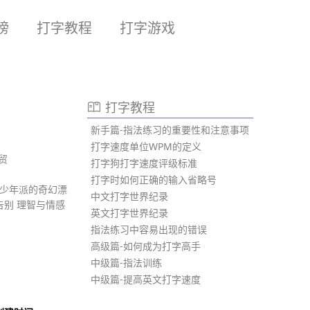
榜
打字教程
打字游戏
打字教程
新手篇-指法练习的重要性和注意事项
打字速度单位WPM的定义
贸
打字狗打字速度评级标准
打字时如何正确的输入省略号
少年派的奇幻漂
中文打字世界纪录
告别
理智与情感
英文打字世界纪录
指法练习中容易出现的错误
高级篇-如何成为打字高手
中级篇-指法训练
中级篇-提高英文打字速度