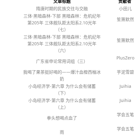
文章标题
贡献者
隋唐时期的民族交往与交融
小田儿
三体·黑暗森林-下部 黑暗森林：危机纪年
笙箫默然
第205年 三体舰队距太阳系2.10光年
（七）
三体·黑暗森林-下部 黑暗森林：危机纪年
笙箫默然
第205年 三体舰队距太阳系2.10光年
（六）
PlusZero
广东省申论常用词组（三）
我喝了果茶挺好喝的——爆汁血橙西柚冰
芋泥雪碧
奶
小岛经济学-第六章 为什么会有储蓄
Juihia
（下）
小岛经济学-第六章 为什么会有储蓄
Juihia
（上）
学会五笔
拳头想喝点血了
学会五笔
雨