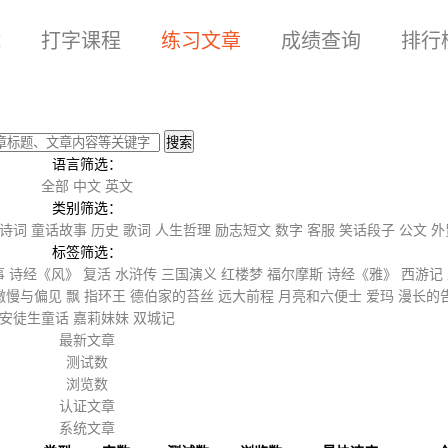
试
打字课程
练习文章
成绩查询
排行
语言筛选：
全部
中文
英文
类别筛选：
诗词
童话故事
历史
歌词
人生哲理
励志短文
数字
客服
笑话段子
公文
外
标签筛选：
事
诗经《风》
复活
水浒传
三国演义
红楼梦
福尔摩斯
诗经《雅》
西游记
傲慢与偏见
飘
指环王
德伯家的苔丝
远大前程
月亮和六便士
爱玛
漫长的
安徒生童话
嘉莉妹妹
双城记
最新文章
测试数
浏览数
认证文章
系统文章