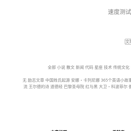
速度测
当前位置：
首页
/
文章测试
全部
小说
散文
新闻
代码
星座
技术
传统文化
无
励志文章
中国姓氏起源
安娜・卡列尼娜
365个英语小故
流
王尔德的诗
道德经
巴黎圣母院
红与黑
大卫・科波菲尔