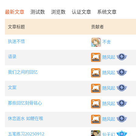
最新文章
测试数
浏览数
认证文章
系统文章
文章标题
贡献者
执迷不悟
不舍
语录
随风起
我们之间的回忆
随风起
文案
随风起
那些回忆刻骨铭心
随风起
休恋逝水 如鲠在喉
随风起
五笔练习20250912
仙无幻