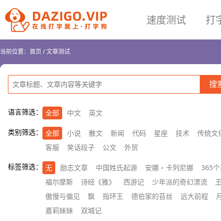
速度测试
打
当前位置：
首页
/
文章测试
语言筛选：
全部
中文
英文
类别筛选：
全部
小说
散文
新闻
代码
星座
技术
传统文
客服
笑话段子
公文
外贸
标签筛选：
无
励志文章
中国姓氏起源
安娜・卡列尼娜
365
福尔摩斯
诗经《雅》
西游记
少年派的奇幻漂流
傲慢与偏见
飘
指环王
德伯家的苔丝
远大前程
嘉莉妹妹
双城记