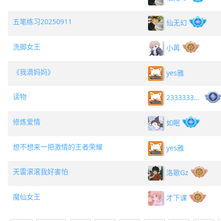
五笔练习20250911
仙无幻
洗脚女王
小苒
《我滴妈妈》
yes雅
读物
2333333333
修炼爱情
如眠
想不想来一把激情的王者荣耀
yes雅
天雷滚滚我好害怕
洛歌Gz
魔仙女王
才下课