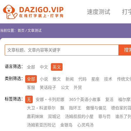
速度测试
打
当前位置：
首页
/
文章测试
语言筛选：
全部
中文
英文
类别筛选：
全部
小说
散文
新闻
代码
星座
技术
传统文
客服
笑话段子
公文
外贸
标签筛选：
无
安娜・卡列尼娜
365个英语小故事
复活
福尔摩
大卫・科波菲尔
飘
指环王
傲慢与偏见
德伯家的
嘉莉妹妹
双城记
汤姆叔叔的小屋
罪与罚
谁杀了
汤姆索亚历险记
金银岛
心灵鸡汤