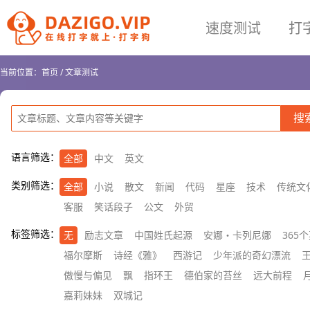
速度测试
打
当前位置：
首页
/
文章测试
语言筛选：
全部
中文
英文
类别筛选：
全部
小说
散文
新闻
代码
星座
技术
传统文
客服
笑话段子
公文
外贸
标签筛选：
无
励志文章
中国姓氏起源
安娜・卡列尼娜
365
福尔摩斯
诗经《雅》
西游记
少年派的奇幻漂流
傲慢与偏见
飘
指环王
德伯家的苔丝
远大前程
嘉莉妹妹
双城记