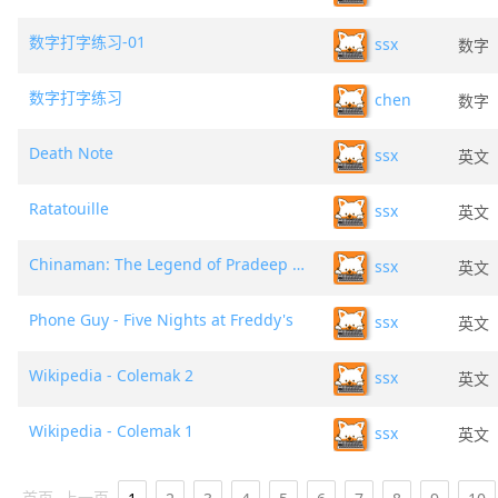
数字打字练习-01
ssx
数字
数字打字练习
chen
数字
Death Note
ssx
英文
Ratatouille
ssx
英文
Chinaman: The Legend of Pradeep Mathew
ssx
英文
Phone Guy - Five Nights at Freddy's
ssx
英文
Wikipedia - Colemak 2
ssx
英文
Wikipedia - Colemak 1
ssx
英文
首页
上一页