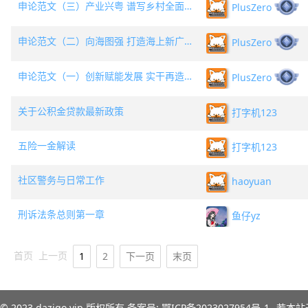
申论范文（三）产业兴粤 谱写乡村全面振兴新篇
PlusZero
申论范文（二）向海图强 打造海上新广东
PlusZero
申论范文（一）创新赋能发展 实干再造广东
PlusZero
关于公积金贷款最新政策
打字机123
五险一金解读
打字机123
社区警务与日常工作
haoyuan
刑诉法条总则第一章
鱼仔yz
首页
上一页
1
2
下一页
末页
© 2023
dazigo.vip
版权所有 备案号:
鄂ICP备2023027954号-1
若本站