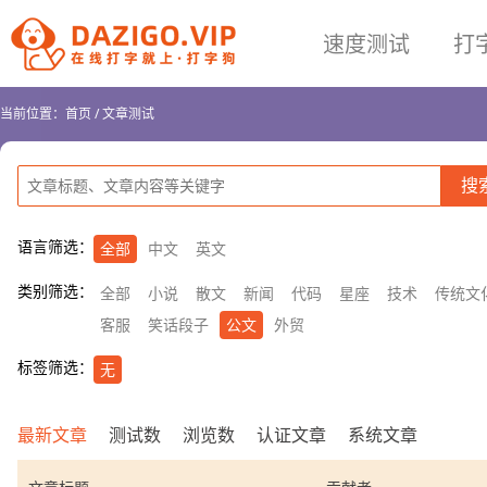
速度测试
打
当前位置：
首页
/
文章测试
语言筛选：
全部
中文
英文
类别筛选：
全部
小说
散文
新闻
代码
星座
技术
传统文
客服
笑话段子
公文
外贸
标签筛选：
无
最新文章
测试数
浏览数
认证文章
系统文章