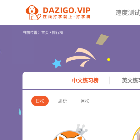
速度测
当前位置：
首页
/
排行榜
中文练习榜
英文练
日榜
周榜
月榜