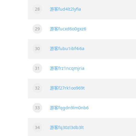
28
游客fud4lt2lyfia
29
游客fucxd6o0gxz6
30
游客fubu1ibf4i6a
31
游客frz1ncqmjria
32
游客f27rk1oo969t
33
游客fqgdn9lm0nb6
34
游客fq30zl3db3lt