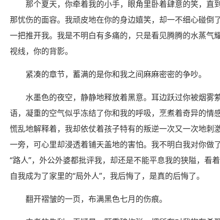
那个夏天，你牵着我的小手，眼角里卧着肆意的笑，直
那忧伤的面容。我顽皮地在你的身边嬉笑，却一不细心碰倒
一把推开我。我是不明白有多痛的，只是看见腾腾的水蒸气
视线，你的背影。
紧凑的章节，蓄满的是你和我之间麻麻密密的争吵。
水墨色的夜空，静静地释放着黑意。耳边跃过你被烟雾
语，凝重的空气似乎冻结了你和我的呼吸，烹煮着奇异的情
慌乱地解释着，我却依仗着孩子特有的叛逆一次又一次地刺
一旁，可心里却浸透着铺天盖地的害怕。我不明白我对你做
“路人”，外公外婆都批评我，却还是不能平息我的狭隘，看
自我成为了家里的“局外人”，我后悔了，是真的后悔了。
翻开褶皱的一页，布满黑色七月的伤痕。