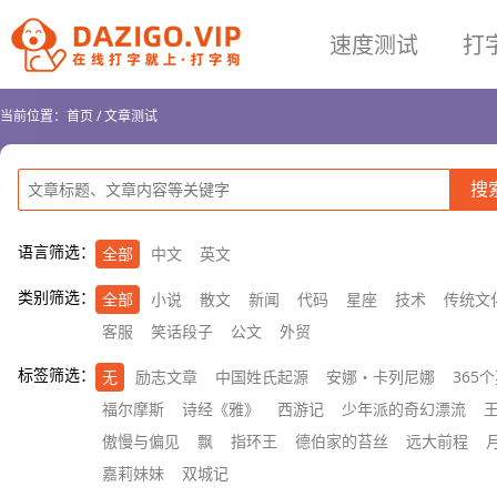
速度测试
打
当前位置：
首页
/
文章测试
语言筛选：
全部
中文
英文
类别筛选：
全部
小说
散文
新闻
代码
星座
技术
传统文
客服
笑话段子
公文
外贸
标签筛选：
无
励志文章
中国姓氏起源
安娜・卡列尼娜
365
福尔摩斯
诗经《雅》
西游记
少年派的奇幻漂流
傲慢与偏见
飘
指环王
德伯家的苔丝
远大前程
嘉莉妹妹
双城记