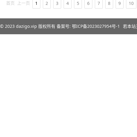
首页
上一页
1
2
3
4
5
6
7
8
9
10
© 2023
dazigo.vip
版权所有 备案号:
鄂ICP备2023027954号-1
若本站