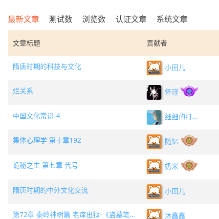
最新文章
测试数
浏览数
认证文章
系统文章
文章标题
贡献者
隋唐时期的科技与文化
小田儿
烂关系
怀瑾
中国文化常识-4
细细的打字狗
集体心理学 第十章192
随忆
诡秘之主 第七章 代号
奶米
隋唐时期的中外文化交流
小田儿
第72章 秦岭神树篇 老痒出狱-《盗墓笔记》
沐鑫鑫