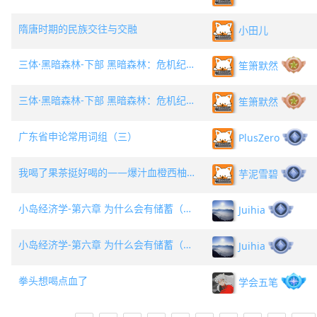
隋唐时期的民族交往与交融
小田儿
三体·黑暗森林-下部 黑暗森林：危机纪年第205年 三体舰队距太阳系2.10光年（七）
笙箫默然
三体·黑暗森林-下部 黑暗森林：危机纪年第205年 三体舰队距太阳系2.10光年（六）
笙箫默然
广东省申论常用词组（三）
PlusZero
我喝了果茶挺好喝的——爆汁血橙西柚冰奶
芋泥雪碧
小岛经济学-第六章 为什么会有储蓄（下）
Juihia
小岛经济学-第六章 为什么会有储蓄（上）
Juihia
拳头想喝点血了
学会五笔