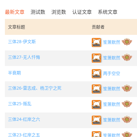
最新文章
测试数
浏览数
认证文章
系统文章
文章标题
贡献者
三体28-伊文斯
笙箫默然
三体27-无人忏悔
笙箫默然
半衰期
两手空空
三体26-雷志成、杨卫宁之死
笙箫默然
三体25-叛乱
笙箫默然
三体24-红岸之六
笙箫默然
三体23-红岸之五
笙箫默然