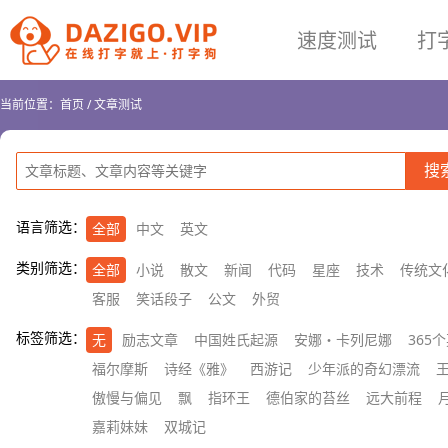
速度测试
打
当前位置：
首页
/
文章测试
语言筛选：
全部
中文
英文
类别筛选：
全部
小说
散文
新闻
代码
星座
技术
传统文
客服
笑话段子
公文
外贸
标签筛选：
无
励志文章
中国姓氏起源
安娜・卡列尼娜
365
福尔摩斯
诗经《雅》
西游记
少年派的奇幻漂流
傲慢与偏见
飘
指环王
德伯家的苔丝
远大前程
嘉莉妹妹
双城记