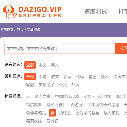
速度测试
打
当前位置：
首页
/
文章测试
语言筛选：
全部
中文
英文
类别筛选：
全部
小说
散文
新闻
代码
星座
技术
传统文
客服
笑话段子
公文
外贸
标签筛选：
无
励志文章
中国姓氏起源
安娜・卡列尼娜
365
福尔摩斯
诗经《雅》
西游记
少年派的奇幻漂流
傲慢与偏见
飘
指环王
德伯家的苔丝
远大前程
嘉莉妹妹
双城记