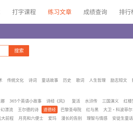
试
打字课程
练习文章
成绩查询
排行
术
传统文化
诗词
童话故事
历史
歌词
人生哲理
励志短文
尼娜
365个英语小故事
诗经《风》
复活
水浒传
三国演义
红楼
奇幻漂流
王尔德的诗
道德经
巴黎圣母院
红与黑
大卫・科波菲尔
远大前程
月亮和六便士
爱玛
漫长的告别
理智与情感
安徒生童话