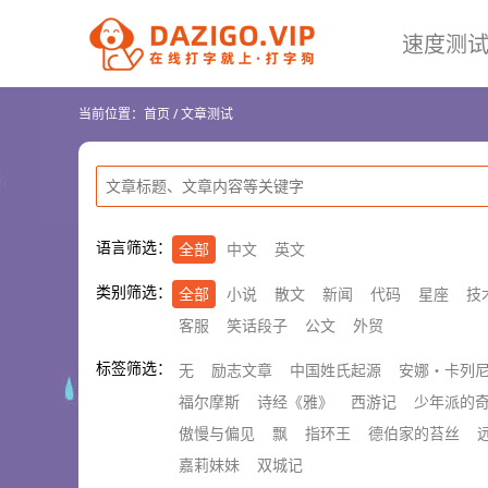
速度测
当前位置：
首页
/
文章测试
语言筛选：
全部
中文
英文
类别筛选：
全部
小说
散文
新闻
代码
星座
技
客服
笑话段子
公文
外贸
标签筛选：
无
励志文章
中国姓氏起源
安娜・卡列
福尔摩斯
诗经《雅》
西游记
少年派的
傲慢与偏见
飘
指环王
德伯家的苔丝
嘉莉妹妹
双城记