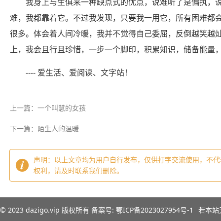
我身上与生俱来一种缺点式的优点，说难听了是偏执，
难，我都靠着它。不过我发现，只要我一用它，所有困难都
很多。体会着人间冷暖，我并不觉得自己委屈，反倒越笑越
上，我会且行且珍惜，一步一个脚印，积累知识，储备能量
---- 爱生活、爱阅读、文字站！
上一篇：一个叫慧的女孩
下一篇：陌生人的温暖
声明：以上文章均为用户自行发布，仅供打字交流使用，不代
权利，请及时联系我们删除。
© 2023
dazigo.vip
版权所有 备案号:
鄂ICP备2023027954号-1
若本站