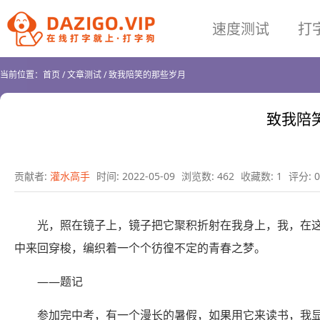
速度测试
打
当前位置：
首页
/
文章测试
/
致我陪笑的那些岁月
致我陪
贡献者:
灌水高手
时间: 2022-05-09
浏览数: 462
收藏数: 1
评分: 0
光，照在镜子上，镜子把它聚积折射在我身上，我，在
中来回穿梭，编织着一个个彷徨不定的青春之梦。
——题记
参加完中考，有一个漫长的暑假，如果用它来读书，我