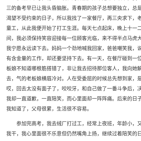
三的备考早已让我头昏脑胀。青春期的孩子总想要独立，总
渴望不受约束的日子，所以我找了一家餐厅，再三央求下，
童工，从此我便开始了打工生涯。每天七点起床，晚上十一
间，我必须保持笑容迎接每一位顾客光临，来不得半点马虎
我宁愿永远读下去。妈妈一个劲地喊我回家，爸爸嘲笑我，
有含金量的工作，却还要坚持下去。有一天，在餐厅碰到一
板娘不知道哪根筋搭错了，非让我去招待那位客人，我向她
去，气的老板娘横眉冷对。人在受委屈的时候总先想到家，
哎，回去太没有面子了，咬咬牙，和自己做了一番斗争后，
我却一直道歉，一直陪笑，而心里面却一阵阵痛。后来的日
我知道了，父母很累，生活很不容易。
参加完高考，我去绒厂打过工，经常上夜班，年龄小，
我干，我心里面很不乐意但仍然嘴角上扬，继续过着陪笑的