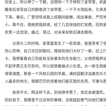
在床上，所以伸了一下脚，没想到一下子伸到了皮带里，机
醒来后发现自己的脚卷进了皮带里，一下子大哭起来，引来
下来。事后，厂里领导说我上班期间偷懒，闹出事故，严厉
小，靠不住，借故把我辞退，给了几百块钱的打发费。回到
欢笑一边流泪，痛过，哭过，对未来却依旧满含期待。
记得大二的时候，家里面发生了一些变故，爸爸苍老了
伤心劳神，自己也压抑郁闷，借故和他们大吵了一架，拉上
卡，我想看看自己到底有没有基本的生存能力，父母把我养
不起学费又无可奈何，所以就想着做点小生意。大一新生刚
得很清楚，那是一个风和日丽的早晨，满校园都洋溢着欢乐
入最多的地方，我眼巴巴的求着他们能买我的东西，可事与
收效不大，照这样下去，别说挣学费了，肯定会被饿死
的好孩子，我哪里干过这样的事情，当我鼓起勇气向他们推