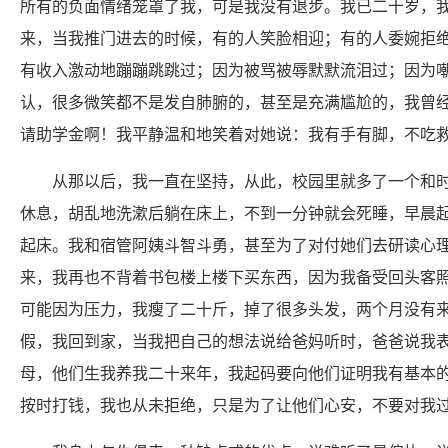
所有的负面情绪笼罩了我，可是我没有退步。我已二十岁，
来，当我推门进去的时候，有的人笑脸相迎；有的人委婉拒
有收入激动地蹦蹦跳跳过；因为被骂被辱默默流泪过；因为
认，很多微笑都不是发自肺腑的，甚至是充满尴尬的，我曾
请助学金啊！我平静温和地笑着对她说：我有手有脚，不吃
从那以后，我一直在坚持，从此，校园里就多了一个和
休息，胡乱地洗漱后躺在床上，不到一分钟就会死睡，早晨
起床。我和宿管阿姨斗智斗勇，甚至为了对付她们去研读心
来，我再也不背着书包楼上楼下买东西，因为我备受回头客
可能因为压力，我瘦了二十斤，掉了很多头发，两个月没有
假，我回到家，当我把自己的想法说给爸妈听时，爸爸说我
母，他们生我养我二十来年，我起码要向他们证明我有基本
按时打钱，我也从未拒绝，只是为了让他们心安，不要对我