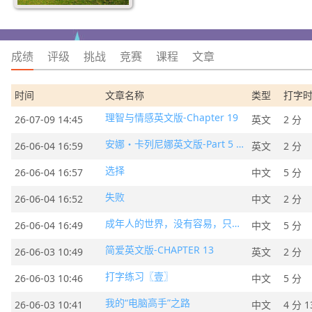
成绩
评级
挑战
竞赛
课程
文章
时间
文章名称
类型
打字
理智与情感英文版-Chapter 19
26-07-09 14:45
英文
2 分
安娜・卡列尼娜英文版-Part 5 Chapter 13
26-06-04 16:59
英文
2 分
选择
26-06-04 16:57
中文
5 分
失败
26-06-04 16:52
中文
2 分
成年人的世界，没有容易，只有努力
26-06-04 16:49
中文
5 分
简爱英文版-CHAPTER 13
26-06-03 10:49
英文
2 分
打字练习〖壹〗
26-06-03 10:46
中文
5 分
我的“电脑高手”之路
26-06-03 10:41
中文
4 分 1