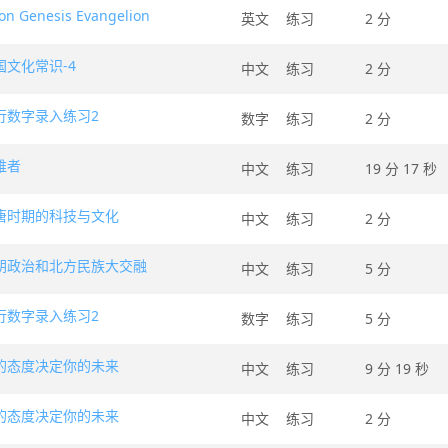
on Genesis Evangelion
英文
练习
2 分
国文化常识-4
中文
练习
2 分
行数字录入练习2
数字
练习
2 分
难者
中文
练习
19 分 17 秒
唐时期的科技与文化
中文
练习
2 分
朝政治和北方民族大交融
中文
练习
5 分
行数字录入练习2
数字
练习
5 分
的态度决定你的未来
中文
练习
9 分 19 秒
的态度决定你的未来
中文
练习
2 分