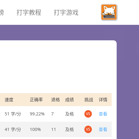
榜
打字教程
打字游戏
速度
正确率
退格
成绩
挑战
详情
51 字/分
99.22%
7
及格
查看
VS
41 字/分
100%
11
及格
查看
VS