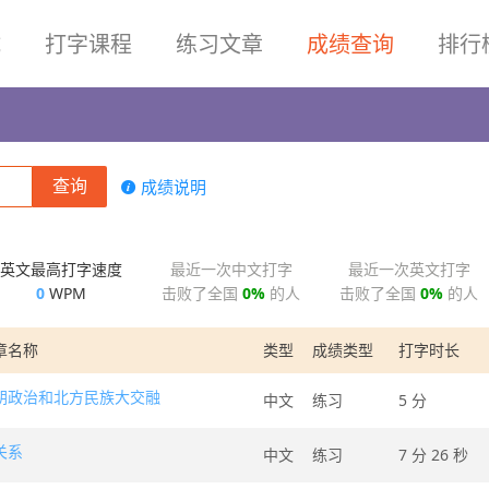
试
打字课程
练习文章
成绩查询
排行
成绩说明
英文最高打字速度
最近一次中文打字
最近一次英文打字
0
WPM
击败了全国
0%
的人
击败了全国
0%
的人
章名称
类型
成绩类型
打字时长
朝政治和北方民族大交融
中文
练习
5 分
关系
中文
练习
7 分 26 秒