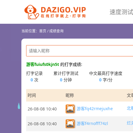
速度测
当前位置：
首页
/
成绩查询
游客fuiufs0kjn5t
的打字成绩:
打字记录
累计打字测试
中文最高打字速度
0
次
0
分钟
0
字/分
时间
昵称
文
北
游客fq42rmejuxhe
26-08-08 10:40
烂
游客f4rnofff74zl
26-08-08 10:40