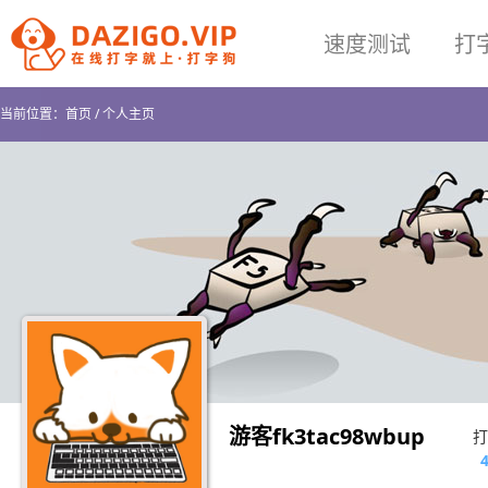
速度测试
打
当前位置：
首页
/
个人主页
游客fk3tac98wbup
打