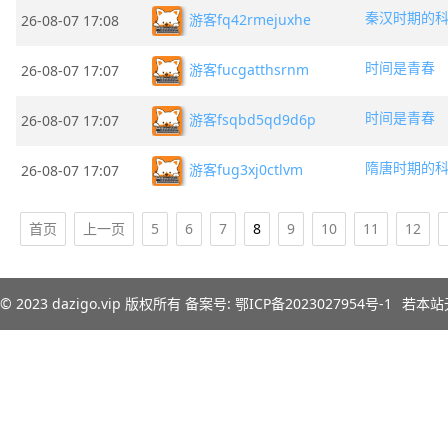
秦汉时期的
游客fq42rmejuxhe
26-08-07 17:08
时间是青春
游客fucgatthsrnm
26-08-07 17:07
时间是青春
游客fsqbd5qd9d6p
26-08-07 17:07
隋唐时期的
游客fug3xj0ctlvm
26-08-07 17:07
首页
上一页
5
6
7
8
9
10
11
12
© 2023
dazigo.vip
版权所有 备案号:
鄂ICP备2023027954号-1
若本站