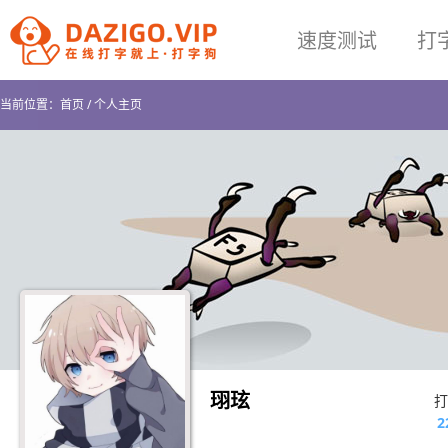
速度测试
打
当前位置：
首页
/
个人主页
珝玹
打
2