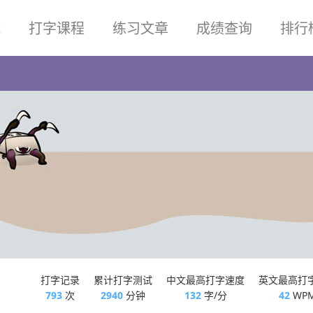
试
打字课程
练习文章
成绩查询
排行
打字记录
累计打字测试
中文最高打字速度
英文最高打
793
次
2940
分钟
132
字/分
42
WP