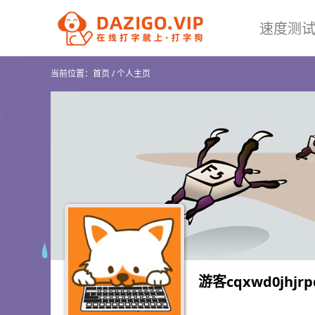
速度测
当前位置：
首页
/
个人主页
游客cqxwd0jhjrp