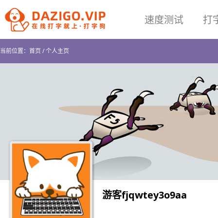
速度测试
打
当前位置：
首页
/
个人主页
游客fjqwtey3o9aa