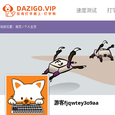
速度测试
打
当前位置：
首页
/
个人主页
游客fjqwtey3o9aa