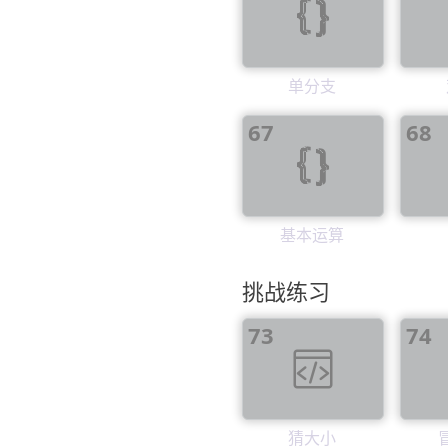
单分支
67
68
基本运算
挑战练习
73
74
猜大小