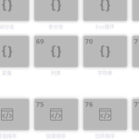
双分支
多分支
for循环
69
70
7
变量
列表
字符串
75
76
7
冒泡排序
快速排序
归并排序