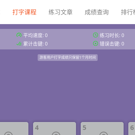
试
打字课程
练习文章
成绩查询
排行
平均速度: 0
练习时长:
0
累计击键: 0
错误击键: 0
游客用户打字成绩只保留1个月时间
4
5
6