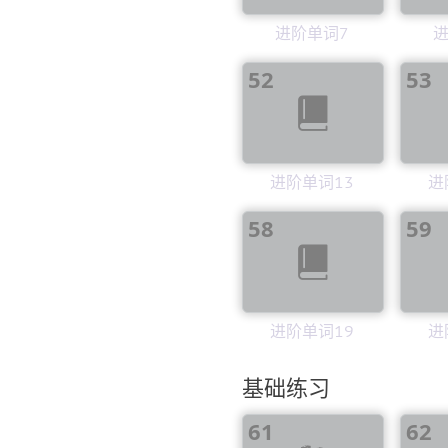
进阶单词7
进
52
53
进阶单词13
进
58
59
进阶单词19
进
基础练习
61
62