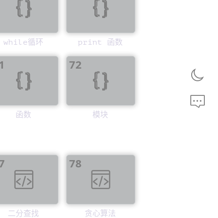
while循环
print 函数
1
72
函数
模块
7
78
二分查找
贪心算法