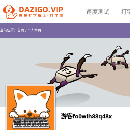
速度测试
打
当前位置：
首页
/
个人主页
游客fo0wlh88q48x