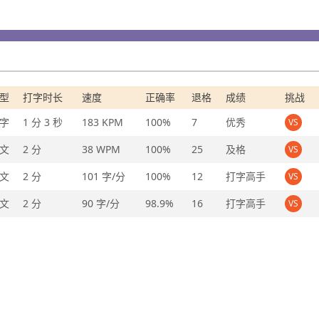
型
打字时长
速度
正确率
退格
成绩
挑战
字
1 分 3 秒
183 KPM
100%
7
优秀
VS
文
2 分
38 WPM
100%
25
及格
VS
文
2 分
101 字/分
100%
12
打字高手
VS
文
2 分
90 字/分
98.9%
16
打字高手
VS