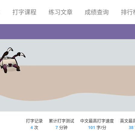
试
打字课程
练习文章
成绩查询
排行
打字记录
累计打字测试
中文最高打字速度
英文最
4
次
7
分钟
101
字/分
38