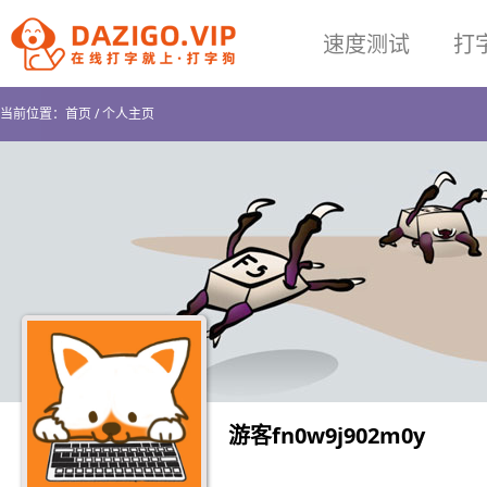
速度测试
打
当前位置：
首页
/
个人主页
游客fn0w9j902m0y