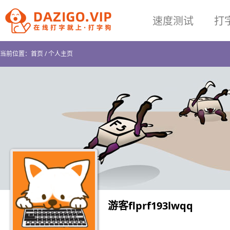
速度测试
打
当前位置：
首页
/
个人主页
游客flprf193lwqq