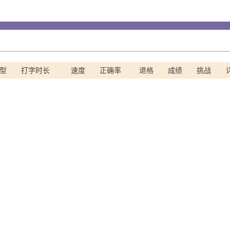
型
打字时长
速度
正确率
退格
成绩
挑战