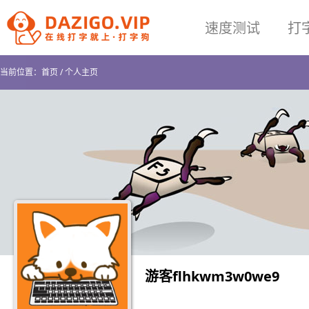
速度测试
打
当前位置：
首页
/
个人主页
游客flhkwm3w0we9