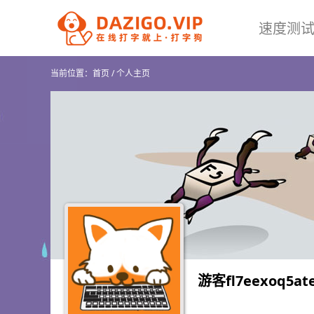
速度测
当前位置：
首页
/
个人主页
游客fl7eexoq5at