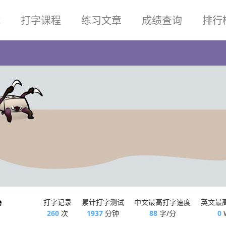
试
打字课程
练习文章
成绩查询
排行
e
打字记录
累计打字测试
中文最高打字速度
英文最
260
次
1937
分钟
88
字/分
0