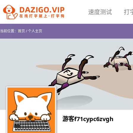
速度测试
打
当前位置：
首页
/
个人主页
游客f71cypc6zvgh