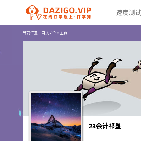
速度测
当前位置：
首页
/
个人主页
23会计祁墨