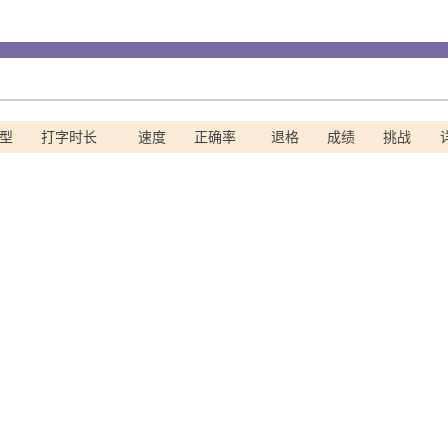
型
打字时长
速度
正确率
退格
成绩
挑战