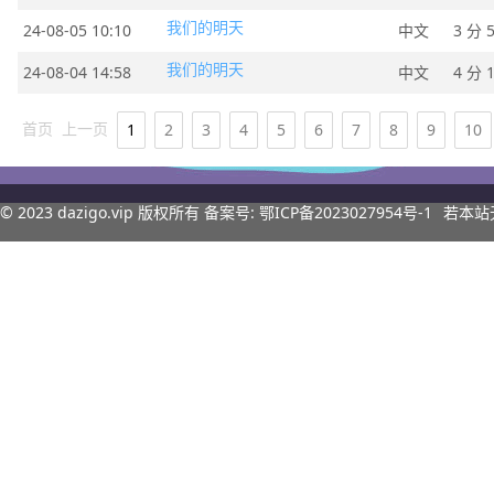
我们的明天
24-08-05 10:10
中文
3 分 
我们的明天
24-08-04 14:58
中文
4 分 
首页
上一页
1
2
3
4
5
6
7
8
9
10
© 2023
dazigo.vip
版权所有 备案号:
鄂ICP备2023027954号-1
若本站