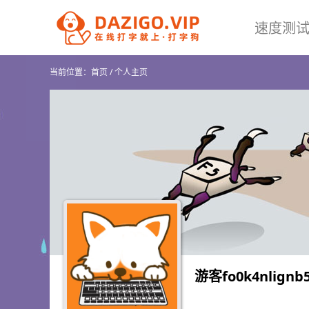
速度测
当前位置：
首页
/
个人主页
游客fo0k4nlignb