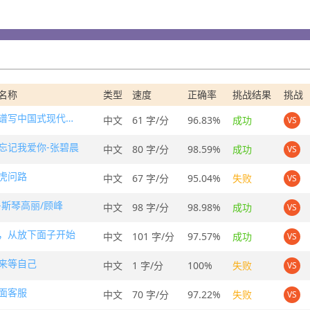
名称
类型
速度
正确率
挑战结果
挑战
奋力谱写中国式现代化海南篇章
中文
61 字/分
96.83%
成功
VS
忘记我爱你-张碧晨
中文
80 字/分
98.59%
成功
VS
虎问路
中文
67 字/分
95.04%
失败
VS
-斯琴高丽/顾峰
中文
98 字/分
98.98%
成功
VS
，从放下面子开始
中文
101 字/分
97.57%
成功
VS
来等自己
中文
1 字/分
100%
失败
VS
面客服
中文
70 字/分
97.22%
失败
VS