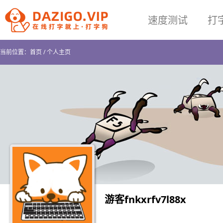
速度测试
打
当前位置：
首页
/
个人主页
游客fnkxrfv7l88x