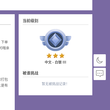
当前级别
，下单
的哦亲
中文 - 白银 III
被谁挑战
房打包
暂无被挑战记录！
上是有