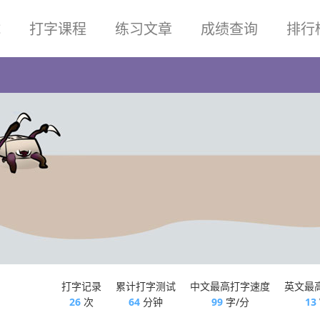
试
打字课程
练习文章
成绩查询
排行
打字记录
累计打字测试
中文最高打字速度
英文最
26
次
64
分钟
99
字/分
13