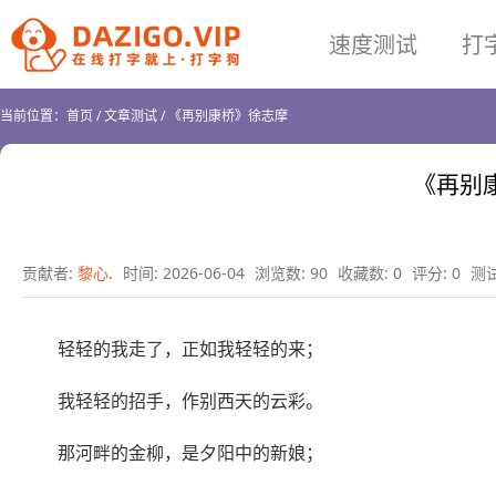
速度测试
打
当前位置：
首页
/
文章测试
/
《再别康桥》徐志摩
《再别
贡献者:
黎心.
时间: 2026-06-04
浏览数: 90
收藏数: 0
评分: 0
测试
轻轻的我走了，正如我轻轻的来；
我轻轻的招手，作别西天的云彩。
那河畔的金柳，是夕阳中的新娘；