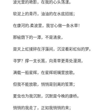
波光里的艳影，在我的心头荡漾。
软泥上的青荇，油油的在水底招摇；
在康河的.柔波里，我甘心做一条水草！
那榆荫下的一潭，不是清泉，
是天上虹揉碎在浮藻间，沉淀着彩虹似的梦。
寻梦？撑一支长篙，向青草更青处漫溯，
满载一船星辉，在星辉斑斓里放歌。
但我不能放歌，悄悄是别离的笙箫；
夏虫也为我沉默，沉默是今晚的康桥。
悄悄的我走了，正如我悄悄的来；