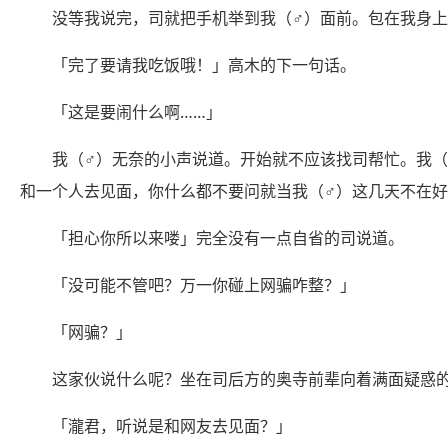
没等我说完，司就把手机举到我（♂）面前。包在我身
「完了要请我吃饭哦！」高木的下一句话。
「这是要闹什么啊……」
我（♂）无奈的小声说道。开始就不应该找司帮忙。我
和一个人去见面，你什么都不要问就当我（♂）这几天不在好
「担心你所以来喽」完全没有一点自省的司说道。
「没可能不管吧？万一你碰上网骗咋整？」
「网骗？」
这家伙说什么呢？坐在司后方的奥寺前辈向着满面疑惑
「瀧君，听说是和网友去见面？」