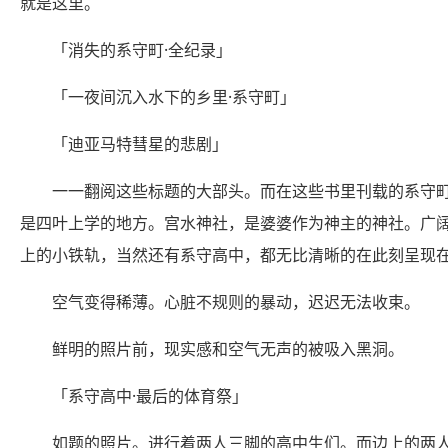
就是这里。
「消失的系守町·全纪录」
「一夜间沉入水下的乡里·系守町」
「迪亚马特彗星的悲剧」
一一翻阅这些标题的大部头。而在这些书里刊载的系守
是四叶上学的地方。宫水神社，是婆婆作为神主的神社。广
上的小铁轨，当然还有系守高中，都无比清晰的在此刻呈现
空气变得稀薄。心脏不规则的暴动，迟迟无法收束。
鲜明的照片前，现实感和空气无声的被吸入黑洞。
「系守高中·最后的体育祭」
如题的照片。进行着两人三脚的高中生们。而边上的两