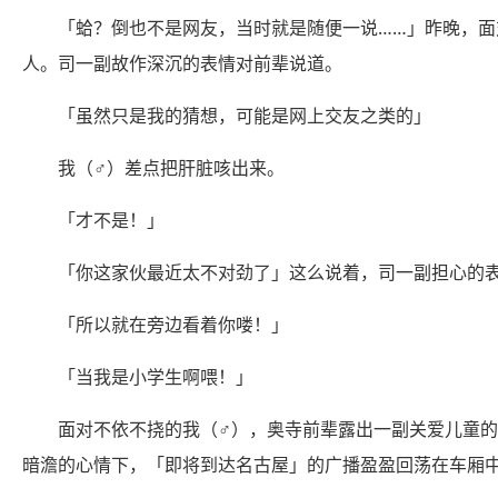
「蛤？倒也不是网友，当时就是随便一说……」昨晚，面
人。司一副故作深沉的表情对前辈说道。
「虽然只是我的猜想，可能是网上交友之类的」
我（♂）差点把肝脏咳出来。
「才不是！」
「你这家伙最近太不对劲了」这么说着，司一副担心的表情
「所以就在旁边看着你喽！」
「当我是小学生啊喂！」
面对不依不挠的我（♂），奥寺前辈露出一副关爱儿童
暗澹的心情下，「即将到达名古屋」的广播盈盈回荡在车厢