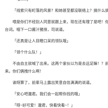
「线索只有町落的风景？和她甚至都没联络上？搞什么
喂是你们不经别人同意就跟上来，现在还有理了是吧！
台词。咽下一口酱汁猪排，司说道。
「还真是让人目瞪口呆的领队哦」
「领个什么队！」
不由自主就喊了出来。这两个家伙以为是去远足嘛！？
来。你们俩拽什么啊！
诶呀算了，前辈马上露出笑意自信满满的说道。
「安心吧瀧君。我们会一起帮你找的哦」
「呀~好可爱！瀧君，快看快看~！」