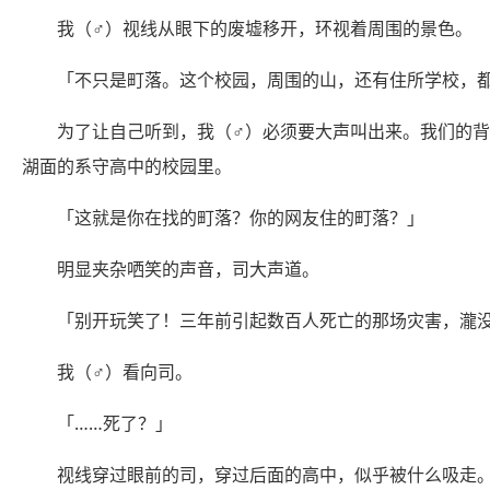
我（♂）视线从眼下的废墟移开，环视着周围的景色。
「不只是町落。这个校园，周围的山，还有住所学校，
为了让自己听到，我（♂）必须要大声叫出来。我们的
湖面的系守高中的校园里。
「这就是你在找的町落？你的网友住的町落？」
明显夹杂哂笑的声音，司大声道。
「别开玩笑了！三年前引起数百人死亡的那场灾害，瀧
我（♂）看向司。
「……死了？」
视线穿过眼前的司，穿过后面的高中，似乎被什么吸走