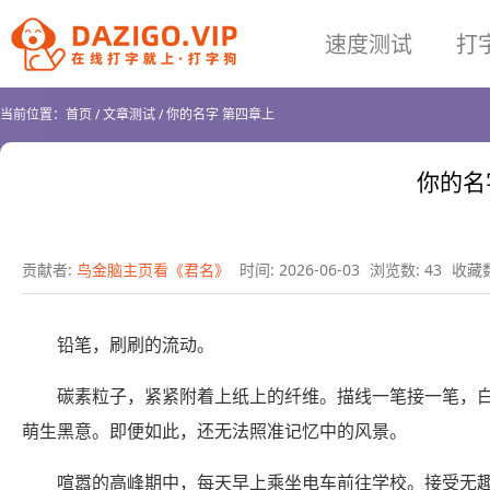
速度测试
打
当前位置：
首页
/
文章测试
/
你的名字 第四章上
你的名
贡献者:
鸟金脑主页看《君名》
时间: 2026-06-03
浏览数: 43
收藏数
铅笔，刷刷的流动。
碳素粒子，紧紧附着上纸上的纤维。描线一笔接一笔，
萌生黑意。即便如此，还无法照准记忆中的风景。
喧嚣的高峰期中，每天早上乘坐电车前往学校。接受无