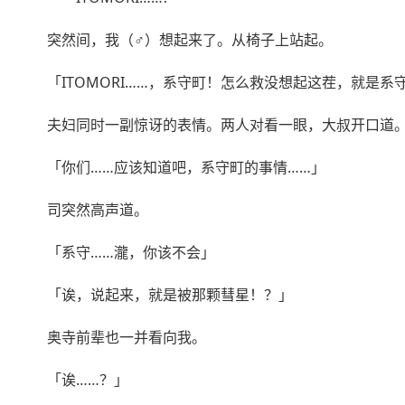
突然间，我（♂）想起来了。从椅子上站起。
「ITOMORI……，系守町！怎么救没想起这茬，就是
夫妇同时一副惊讶的表情。两人对看一眼，大叔开口道
「你们……应该知道吧，系守町的事情……」
司突然高声道。
「系守……瀧，你该不会」
「诶，说起来，就是被那颗彗星！？」
奥寺前辈也一并看向我。
「诶……？」