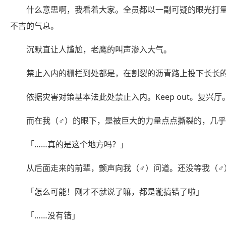
什么意思啊，我看着大家。全员都以一副可疑的眼光打
不吉的气息。
沉默直让人尴尬，老鹰的叫声渗入大气。
禁止入内的栅栏到处都是，在割裂的沥青路上投下长长
依据灾害对策基本法此处禁止入内。Keep out。复
而在我（♂）的眼下，是被巨大的力量点点撕裂的，几
「……真的是这个地方吗？」
从后面走来的前辈，颤声向我（♂）问道。还没等我（♂
「怎么可能！刚才不就说了嘛，都是瀧搞错了啦」
「……没有错」