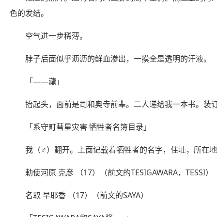
色的发结。
空气进一步稀薄。
脖子后面似乎沥沥的鲜血渗出，一摸全是透明的汗液。
「——瀧」
抬起头，面前是司和奥寺前辈。二人递给我一本书。装
「系守町彗星灾害 牺牲者名簿目录」
我（♂）翻开。上面记载着牺牲者的名字，住址，所在
勅使河原 克彦 （17）（前文的TESIGAWARA，TESSI）
名取 早耶香 （17）（前文的SAYA）