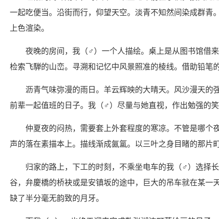
一起吃便当。沿街而行，仰望天空。淡青不知然间染成群青
上色渲染。
夜晚的房间，我（♂）一个人描绘。桌上是从图书馆借
检索飞騨的山峦。寻溯和记忆中风景照准的棱线。借助铅笔
沥青气味弥漫的雨日。羊云辉映的大晴天。风沙漫天的
前辈一起值班的日子。我（♂）尽量与她直视，作出勉强的
仲夏夜的闷热，需要套上外套程度的寒凉。不管是哪个
声的落在素描本上。描线渐成氤氲。以三叶之身目睹的那片
归家的路上，下工的时刻，不乘坐电车的我（♂）选择
谷，弁慶橋的桥袂或是安镇坂的途中，巨大的吊车就在某一
缺了半分毫无韵致的月牙。