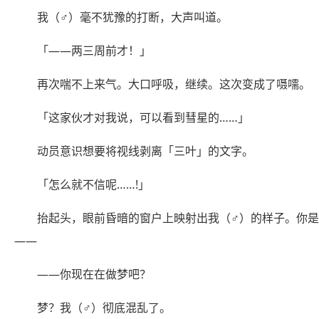
我（♂）毫不犹豫的打断，大声叫道。
「——两三周前才！」
再次喘不上来气。大口呼吸，继续。这次变成了嗫嚅。
「这家伙才对我说，可以看到彗星的……」
动员意识想要将视线剥离「三叶」的文字。
「怎么就不信呢……!」
抬起头，眼前昏暗的窗户上映射出我（♂）的样子。你
——
——你现在在做梦吧？
梦？我（♂）彻底混乱了。