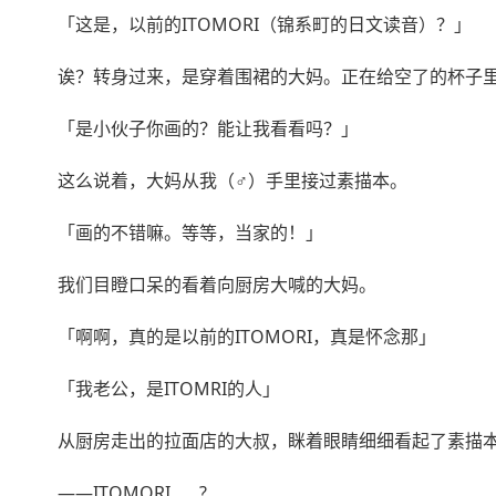
「这是，以前的ITOMORI（锦系町的日文读音）？」
诶？转身过来，是穿着围裙的大妈。正在给空了的杯子
「是小伙子你画的？能让我看看吗？」
这么说着，大妈从我（♂）手里接过素描本。
「画的不错嘛。等等，当家的！」
我们目瞪口呆的看着向厨房大喊的大妈。
「啊啊，真的是以前的ITOMORI，真是怀念那」
「我老公，是ITOMRI的人」
从厨房走出的拉面店的大叔，眯着眼睛细细看起了素描
——ITOMORI……?