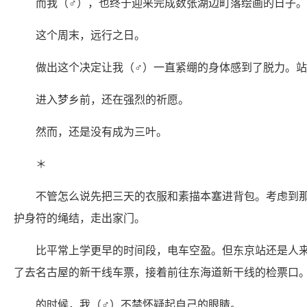
而我（♂），也终于迎来完成数张湖边町落绘画的日子。
这个周末，远行之日。
做出这个决定让我（♂）一直紧绷的身体感到了脱力。站
进入梦乡前，还在强烈的祈愿。
然而，还是没有成为三叶。
＊
不管怎么说先把三天的衣服和素描本塞进背包。考虑到
护身符的绳结，走出家门。
比平常上学更早的时间段，电车空盈。但东京站还是人
了去名古屋的新干线车票，接着前往东海道新干线的检票口
的时候，我（♂）不禁怀疑起自己的眼睛。