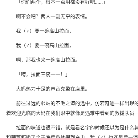
「你们两个，根本一点用都没有好吧……」
啊不会吧？两人一副无辜的表情。
我（♀）要一碗高山拉面，
我（♂）要一碗高山拉面，
啊，那我也来一碗高山拉面。
「唷，拉面三碗——！」
大妈热力十足的声音充盈在店里。
前往过远的邻站的不毛之道的途中，仿若奇迹一样出现
着欢迎光临的大妈在我们眼中就像是遇难中看到的救援队员
拉面的味道也很不错，就是看名字的时候还以为是什么
和蔬菜都唆了个干净后身体得到充电，我（♂）也连最后一