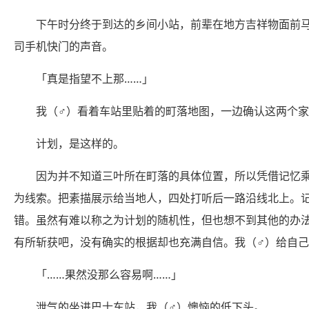
下午时分终于到达的乡间小站，前辈在地方吉祥物面前
司手机快门的声音。
「真是指望不上那……」
我（♂）看着车站里贴着的町落地图，一边确认这两个
计划，是这样的。
因为并不知道三叶所在町落的具体位置，所以凭借记忆
为线索。把素描展示给当地人，四处打听后一路沿线北上。
错。虽然有难以称之为计划的随机性，但也想不到其他的办
有所斩获吧，没有确实的根据却也充满自信。我（♂）给自
「……果然没那么容易啊……」
泄气的坐进巴士车站，我（♂）懊恼的低下头。