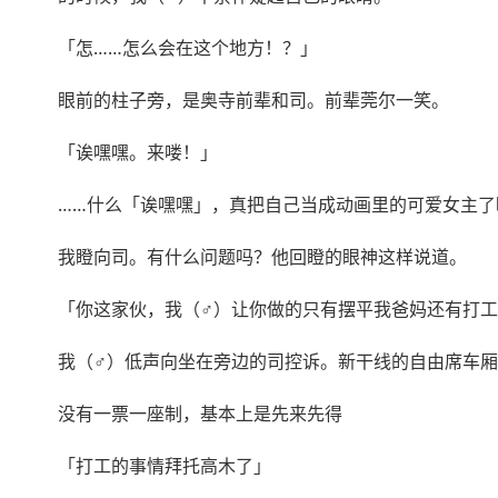
「怎……怎么会在这个地方！？」
眼前的柱子旁，是奥寺前辈和司。前辈莞尔一笑。
「诶嘿嘿。来喽！」
……什么「诶嘿嘿」，真把自己当成动画里的可爱女主了
我瞪向司。有什么问题吗？他回瞪的眼神这样说道。
「你这家伙，我（♂）让你做的只有摆平我爸妈还有打
我（♂）低声向坐在旁边的司控诉。新干线的自由席车
没有一票一座制，基本上是先来先得
「打工的事情拜托高木了」