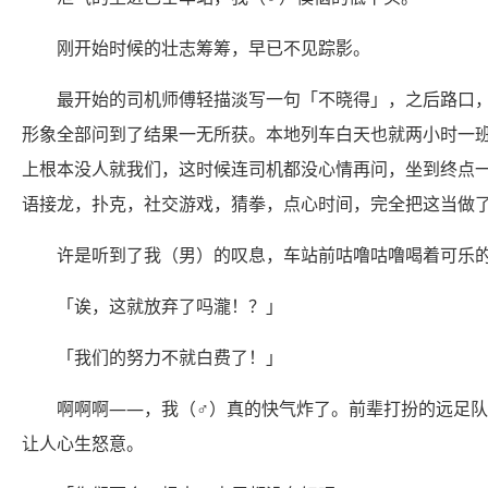
刚开始时候的壮志筹筹，早已不见踪影。
最开始的司机师傅轻描淡写一句「不晓得」，之后路口
形象全部问到了结果一无所获。本地列车白天也就两小时一
上根本没人就我们，这时候连司机都没心情再问，坐到终点
语接龙，扑克，社交游戏，猜拳，点心时间，完全把这当做
许是听到了我（男）的叹息，车站前咕噜咕噜喝着可乐
「诶，这就放弃了吗瀧！？」
「我们的努力不就白费了！」
啊啊啊——，我（♂）真的快气炸了。前辈打扮的远足
让人心生怒意。