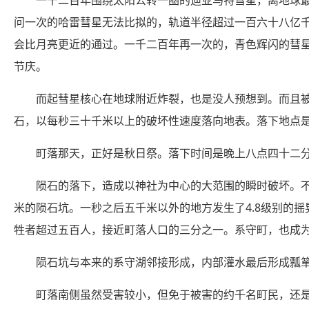
一千二百年围绕太阳公转一圈的迪亚马特彗星，离地球
问一次的哈雷彗星无法比拟的，轨道半径超过一百六十八亿
会比月亮更近的通过。一千二百年再一次的，青色辉闪的彗
节庆。
而起彗星核心在地球附近炸裂，也是没人预想到。而且
石，以每秒三十千米以上的破坏性速度落向地表。落下地点
町落那天，正好是秋日祭。落下时间是晚上八点四十二
陨石的落下，造成以神社为中心的大范围的瞬时破坏。
米的陨石坑。一秒之后五千米以外的地方发生了4.8级别的
牲者超过五百人，接近町落人口的三分之一。系守町，也成
陨石坑与本来的系守湖邻接形成，内部灌水最后形成瓢
町落南侧虽然受害较小，但免于被害的约千名町民，还