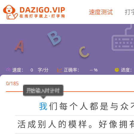
速度测试
打
速度：
0
字/分
正确率：
-- %
进度
0/185
开始输入时计时
我
们
每
个
人
都
是
与
众
活
成
别
人
的
模
样
。
好
像
拥