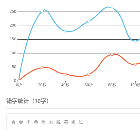
错字统计（
10
字）
青
春
不
希
竭
无
脱
每
她
过