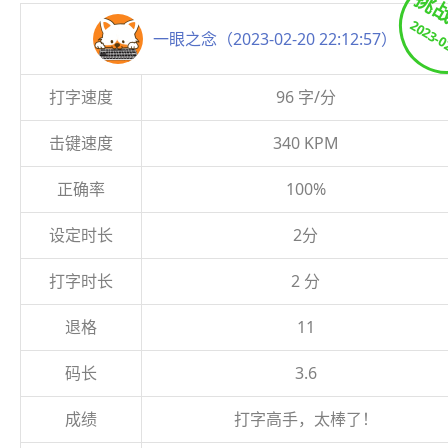
挑
2023-0
一眼之念（2023-02-20 22:12:57）
打字速度
96 字/分
击键速度
340 KPM
正确率
100%
设定时长
2分
打字时长
2 分
退格
11
码长
3.6
成绩
打字高手，太棒了！