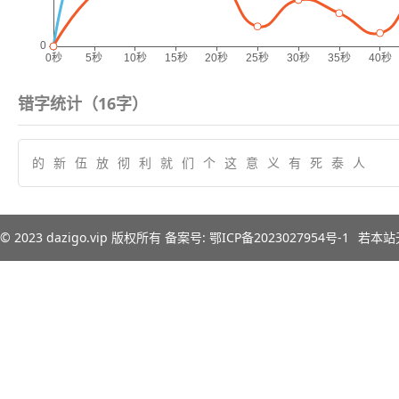
错字统计（
16
字）
的
新
伍
放
彻
利
就
们
个
这
意
义
有
死
泰
人
© 2023
dazigo.vip
版权所有 备案号:
鄂ICP备2023027954号-1
若本站