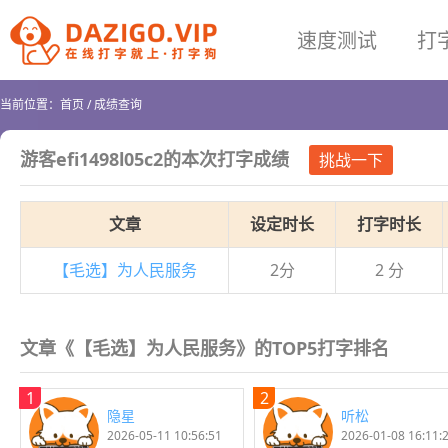
速度测试
打
当前位置：
首页
/
成绩查询
游客efi1498l05c2
的本次打字成绩
挑战一下
文章
设定时长
打字时长
【毛选】为人民服务
2分
2 分
文章《【毛选】为人民服务》的TOP5打字排名
1
2
隐星
听松
2026-05-11 10:56:51
2026-01-08 16:11: