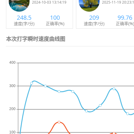
2024-10-03 13:14:19
2025-11-19 20:23:
248.5
100
209
99.76
速度(字/分)
正确率(%)
速度(字/分)
正确率(%
本次打字瞬时速度曲线图