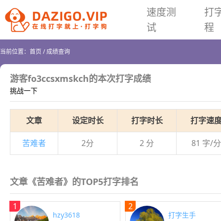
速度测
打
试
程
当前位置：
首页
/
成绩查询
游客fo3ccsxmskch
的本次打字成绩
挑战一下
文章
设定时长
打字时长
打字速
苦难者
2分
2 分
81 字/分
文章《苦难者》的TOP5打字排名
1
2
hzy3618
打字生手