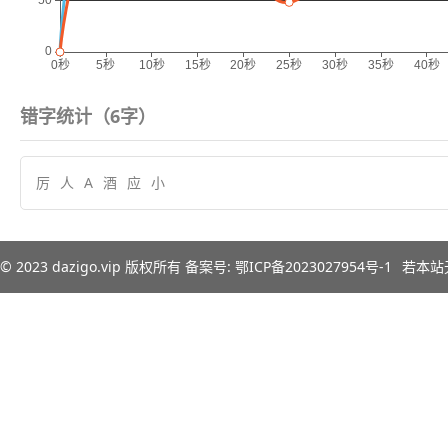
错字统计（
6
字）
厉
人
A
酒
应
小
© 2023
dazigo.vip
版权所有 备案号:
鄂ICP备2023027954号-1
若本站