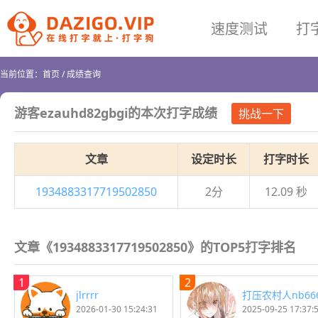
速度测试
打
当前位置：
首页
/
成绩查询
游客ezauhd82gbgi
的本次打字成绩
挑战一下
文章
设定时长
打字时长
1934883317719502850
2分
12.09 秒
文章《1934883317719502850》的TOP5打字排名
1
2
jlrrrr
打压农村人nb66
2026-01-30 15:24:31
2025-09-25 17:37: