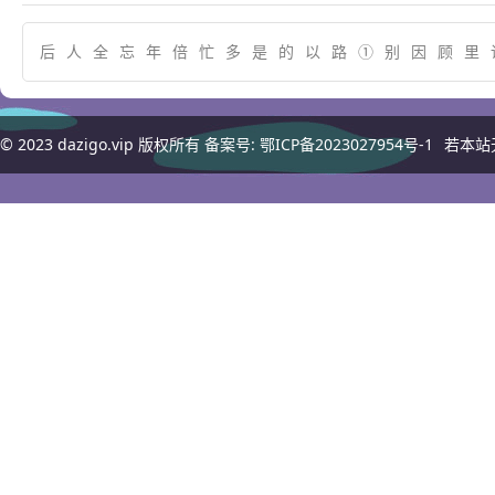
后
人
全
忘
年
倍
忙
多
是
的
以
路
①
别
因
顾
里
© 2023
dazigo.vip
版权所有 备案号:
鄂ICP备2023027954号-1
若本站