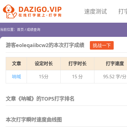
速度测试
打
当前位置：
首页
/
成绩查询
游客eoleqaiibcw2
的本次打字成绩
挑战一下
文章
设定时长
打字时长
打字速度
呐喊
15分
15 分
95.52 字/分
文章《呐喊》的TOP5打字排名
本次打字瞬时速度曲线图