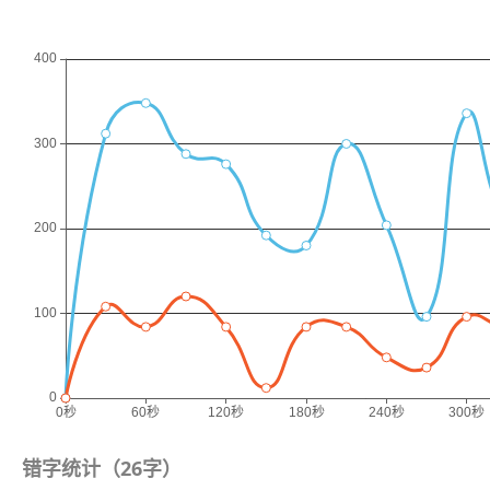
错字统计（
26
字）