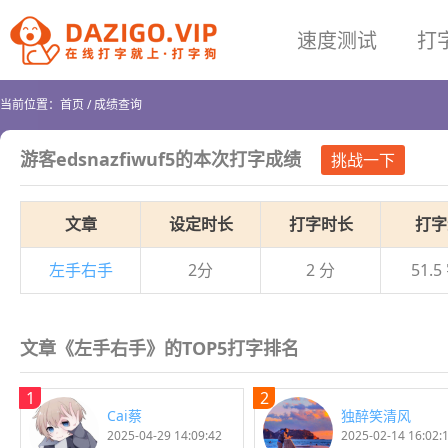
速度测试
打
当前位置：
首页
/
成绩查询
游客edsnazfiwuf5
的本次打字成绩
挑战一下
文章
设定时长
打字时长
打字
左手右手
2分
2 分
51.5
文章《左手右手》的TOP5打字排名
1
2
Cai蔡
独醉笑清风
2025-04-29 14:09:42
2025-02-14 16:02: