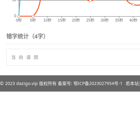
错字统计（
4
字）
当
向
请
团
© 2023
dazigo.vip
版权所有 备案号:
鄂ICP备2023027954号-1
若本站