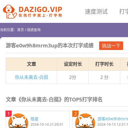
速度测试
打
当前位置：
首页
/
成绩查询
游客e0w9h8mrm3up
的本次打字成绩
挑战一下
文章
设定时长
打字时长
你从未离去-白挺
2分
2 分
文章《你从未离去-白挺》的TOP5打字排名
1
2
隐星
2024-10-14 21:29:31
2024-10-15 12:31: