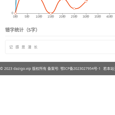
错字统计（
5
字）
记
感
思
漫
长
© 2023
dazigo.vip
版权所有 备案号:
鄂ICP备2023027954号-1
若本站