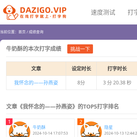
速度测试
打
当前位置：
首页
/
成绩查询
牛奶酥
的本次打字成绩
挑战一下
文章
设定时长
打字时长
我怀念的——孙燕姿
8分
3 分 20.38 秒
文章《我怀念的——孙燕姿》的TOP5打字排名
1
2
牛奶酥
隐星
2024-10-14 17:07:53
2024-10-13 12:44: