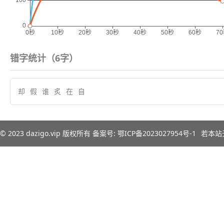
错字统计（
6
字）
却
假
谁
炙
在
自
© 2023
dazigo.vip
版权所有 备案号:
鄂ICP备2023027954号-1
若本站